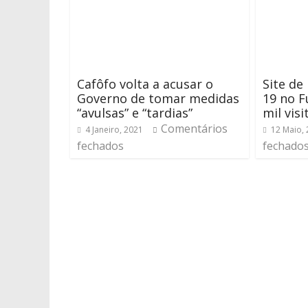
Cafôfo volta a acusar o
Site de
Governo de tomar medidas
19 no F
“avulsas” e “tardias”
mil visi
Comentários
4 Janeiro, 2021
12 Maio,
fechados
fechado