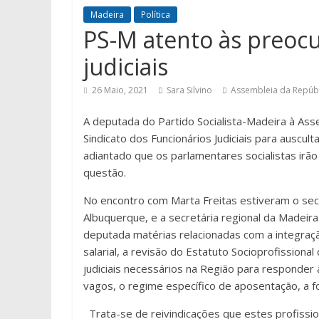
Madeira
Política
PS-M atento às preoc
judiciais
26 Maio, 2021
Sara Silvino
Assembleia da Repúb
A deputada do Partido Socialista-Madeira à As
Sindicato dos Funcionários Judiciais para auscul
adiantado que os parlamentares socialistas irã
questão.
No encontro com Marta Freitas estiveram o secre
Albuquerque, e a secretária regional da Madeira
deputada matérias relacionadas com a integraç
salarial, a revisão do Estatuto Socioprofissional
judiciais necessários na Região para responder
vagos, o regime específico de aposentação, a f
Trata-se de reivindicações que estes profissi