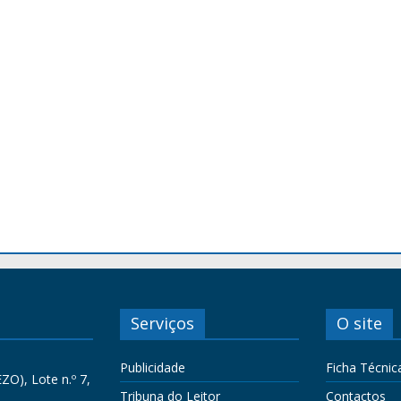
Serviços
O site
Publicidade
Ficha Técnic
ZO), Lote n.º 7,
Tribuna do Leitor
Contactos