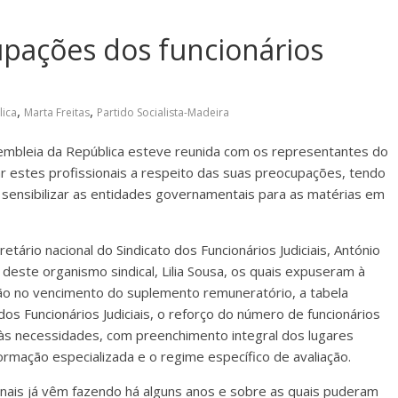
upações dos funcionários
,
,
lica
Marta Freitas
Partido Socialista-Madeira
sembleia da República esteve reunida com os representantes do
tar estes profissionais a respeito das suas preocupações, tendo
o sensibilizar as entidades governamentais para as matérias em
tário nacional do Sindicato dos Funcionários Judiciais, António
 deste organismo sindical, Lilia Sousa, os quais expuseram à
ão no vencimento do suplemento remuneratório, a tabela
 dos Funcionários Judiciais, o reforço do número de funcionários
 às necessidades, com preenchimento integral dos lugares
ormação especializada e o regime específico de avaliação.
onais já vêm fazendo há alguns anos e sobre as quais puderam