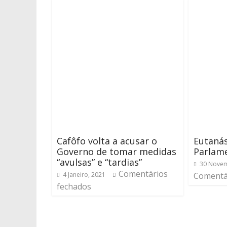
Cafôfo volta a acusar o
Eutanás
Governo de tomar medidas
Parlam
“avulsas” e “tardias”
30 Novem
Comentários
4 Janeiro, 2021
Comentá
fechados