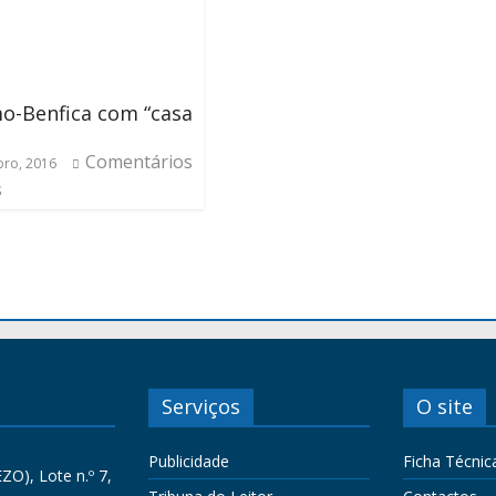
o-Benfica com “casa
Comentários
ro, 2016
s
Serviços
O site
Publicidade
Ficha Técnic
ZO), Lote n.º 7,