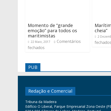
Momento de “grande
Marítim
emoção” para todos os
cheia”
maritimistas
2 Dezemb
Comentários
22 Maio, 2017
fechado
fechados
PUB
Redação e Comercial
Tribuna da Madeira
Edifício O Liberal, Parque Empresarial Zona Oeste (PE