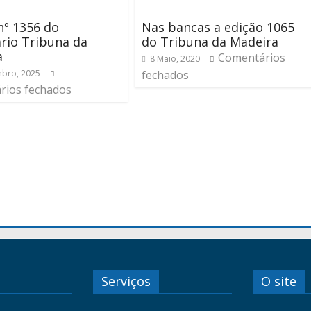
nº 1356 do
Nas bancas a edição 1065
rio Tribuna da
do Tribuna da Madeira
a
Comentários
8 Maio, 2020
bro, 2025
fechados
rios fechados
Serviços
O site