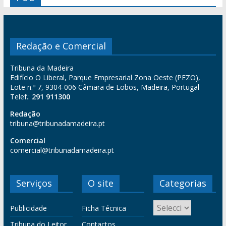
Redação e Comercial
Tribuna da Madeira
Edifício O Liberal, Parque Empresarial Zona Oeste (PEZO),
Lote n.º 7, 9304-006 Câmara de Lobos, Madeira, Portugal
Telef.:
291 911300
Redação
tribuna@tribunadamadeira.pt
Comercial
comercial@tribunadamadeira.pt
Serviços
O site
Categorias
Publicidade
Ficha Técnica
Tribuna do Leitor
Contactos