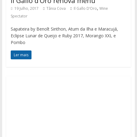
Il Gallo d’Oro renova menu
,
19 Julho, 2017
Tânia Cova
Il Gallo D’Oro
Wine
Spectator
Sapateira by Benoît Sinthon, Atum da Ilha e Maracujá,
Eclipse Lunar de Queijo e Ruby 2017, Morango XXL e
Pombo
Ler mais