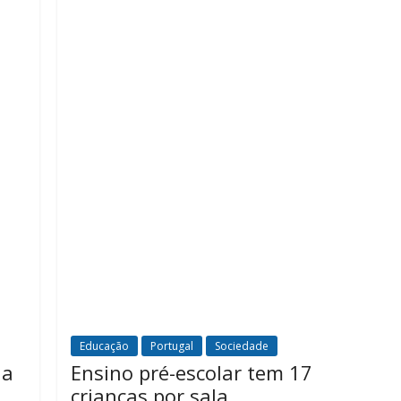
Educação
Portugal
Sociedade
 a
Ensino pré-escolar tem 17
crianças por sala