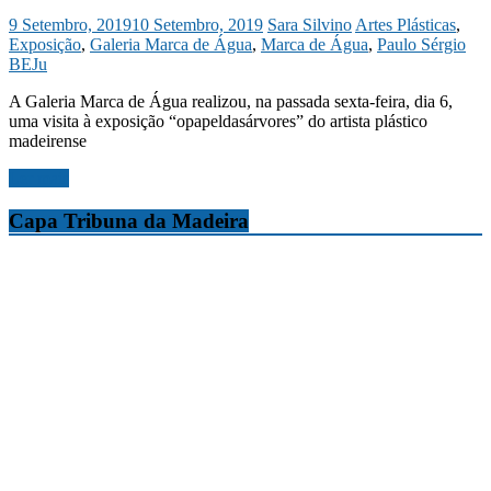
9 Setembro, 2019
10 Setembro, 2019
Sara Silvino
Artes Plásticas
,
Exposição
,
Galeria Marca de Água
,
Marca de Água
,
Paulo Sérgio
BEJu
A Galeria Marca de Água realizou, na passada sexta-feira, dia 6,
uma visita à exposição “opapeldasárvores” do artista plástico
madeirense
Ler mais
Capa Tribuna da Madeira