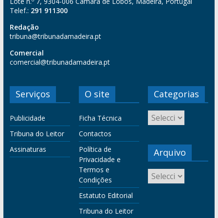
Lote n.º 7, 9304-006 Câmara de Lobos, Madeira, Portugal
Telef.:
291 911300
Redação
tribuna@tribunadamadeira.pt
Comercial
comercial@tribunadamadeira.pt
Serviços
O site
Categorias
Publicidade
Ficha Técnica
Tribuna do Leitor
Contactos
Assinaturas
Política de
Arquivo
Privacidade e
Termos e
Condições
Estatuto Editorial
Tribuna do Leitor