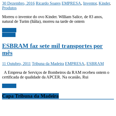
30 Dezembro, 2016
Ricardo Soares
EMPRESA
,
Inventor
,
Kinder
,
Produtos
Morreu o inventor do ovo Kinder. William Salice, de 83 anos,
natural de Turim (Itália), morreu na tarde de ontem
Ler mais
Notícias
ESBRAM faz sete mil transportes por
mês
11 Outubro, 2011
Tribuna da Madeira
EMPRESA
,
ESBRAM
A Empresa de Serviços de Bombeiros da RAM recebeu ontem o
certificada de qualidade da APCER. Na ocasião, Rui
Ler mais
Capa Tribuna da Madeira