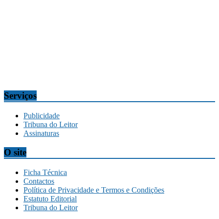
Edifício O Liberal, Parque Empresarial Zona Oeste (PEZO), Lote
n.º 7, 9304-006 Câmara de Lobos, Madeira, Portugal
Telef.:
291 911300
Redação
tribuna@tribunadamadeira.pt
Comercial
comercial@tribunadamadeira.pt
Serviços
Publicidade
Tribuna do Leitor
Assinaturas
O site
Ficha Técnica
Contactos
Política de Privacidade e Termos e Condições
Estatuto Editorial
Tribuna do Leitor