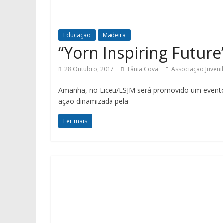
Educação
Madeira
“Yorn Inspiring Future
28 Outubro, 2017
Tânia Cova
Associação Juvenil
Amanhã, no Liceu/ESJM será promovido um evento d
ação dinamizada pela
Ler mais