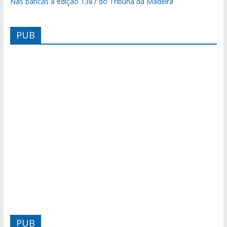
Nas bancas a edição 1387 do Tribuna da Madeira
PUB
PUB