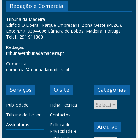
Redação e Comercial
Tribuna da Madeira
Edifício O Liberal, Parque Empresarial Zona Oeste (PEZO),
Lote n.º 7, 9304-006 Câmara de Lobos, Madeira, Portugal
Telef.:
291 911300
Redação
tribuna@tribunadamadeira.pt
Comercial
comercial@tribunadamadeira.pt
Serviços
O site
Categorias
Publicidade
Ficha Técnica
Tribuna do Leitor
Contactos
Assinaturas
Política de
Arquivo
Privacidade e
Termos e