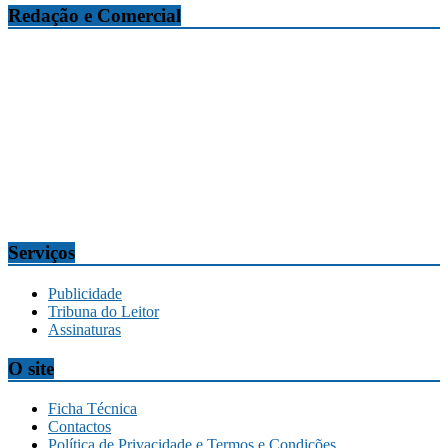
Redação e Comercial
Tribuna da Madeira
Edifício O Liberal, Parque Empresarial Zona Oeste (PEZO), Lote
n.º 7, 9304-006 Câmara de Lobos, Madeira, Portugal
Telef.:
291 911300
Redação
tribuna@tribunadamadeira.pt
Comercial
comercial@tribunadamadeira.pt
Serviços
Publicidade
Tribuna do Leitor
Assinaturas
O site
Ficha Técnica
Contactos
Política de Privacidade e Termos e Condições