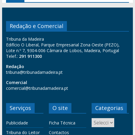
Redação e Comercial
Tribuna da Madeira
Edifício O Liberal, Parque Empresarial Zona Oeste (PEZO),
Lote n.º 7, 9304-006 Câmara de Lobos, Madeira, Portugal
Telef.:
291 911300
Redação
tribuna@tribunadamadeira.pt
Comercial
comercial@tribunadamadeira.pt
Serviços
O site
Categorias
Publicidade
Ficha Técnica
Tribuna do Leitor
Contactos