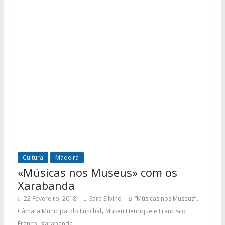
Cultura
Madeira
«Músicas nos Museus» com os
Xarabanda
,
22 Fevereiro, 2018
Sara Silvino
“Músicas nos Museus”
,
Câmara Municipal do Funchal
Museu Henrique e Francisco
,
Franco
Xarabanda