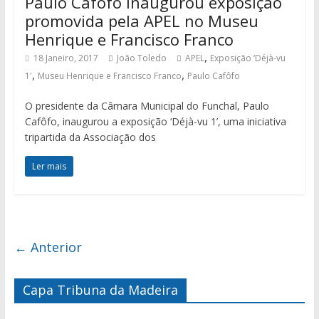
Paulo Cafôfo inaugurou exposição
promovida pela APEL no Museu
Henrique e Francisco Franco
,
18 Janeiro, 2017
João Toledo
APEL
Exposição ‘Déjà-vu
,
,
1'
Museu Henrique e Francisco Franco
Paulo Cafôfo
O presidente da Câmara Municipal do Funchal, Paulo
Cafôfo, inaugurou a exposição ‘Déjà-vu 1’, uma iniciativa
tripartida da Associação dos
Ler mais
← Anterior
Capa Tribuna da Madeira