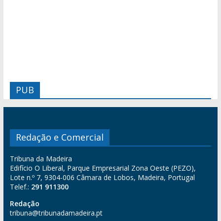
PUB
Redação e Comercial
Tribuna da Madeira
Edifício O Liberal, Parque Empresarial Zona Oeste (PEZO),
Lote n.º 7, 9304-006 Câmara de Lobos, Madeira, Portugal
Telef.:
291 911300
Redação
tribuna@tribunadamadeira.pt