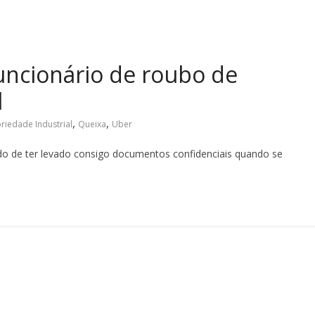
uncionário de roubo de
l
,
,
riedade Industrial
Queixa
Uber
do de ter levado consigo documentos confidenciais quando se