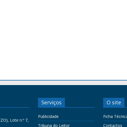
Serviços
O site
Publicidade
Ficha Técnic
ZO), Lote n.º 7,
Tribuna do Leitor
Contactos