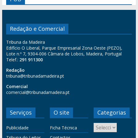
Redação e Comercial
Tribuna da Madeira
Edifício O Liberal, Parque Empresarial Zona Oeste (PEZO),
Lote n.º 7, 9304-006 Câmara de Lobos, Madeira, Portugal
Telef.:
291 911300
Redação
tribuna@tribunadamadeira.pt
Comercial
comercial@tribunadamadeira.pt
Serviços
O site
Categorias
Publicidade
Ficha Técnica
Tribuna do Leitor
Contactos