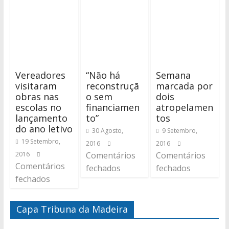
Vereadores
“Não há
Semana
visitaram
reconstruçã
marcada por
obras nas
o sem
dois
escolas no
financiamen
atropelamen
lançamento
to”
tos
do ano letivo
30 Agosto,
9 Setembro,
19 Setembro,
2016
2016
2016
Comentários
Comentários
Comentários
fechados
fechados
fechados
Capa Tribuna da Madeira