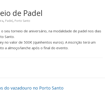
neio de Padel
,
,
ira
Padel
Porto Santo
 o seu torneio de aniversário, na modalidade de padel nos dias
to Santo.
y no valor de 500€ (quinhentos euros). A inscrição terá um
ito a almoço/lanche após o final do evento.
tos do vazadouro no Porto Santo