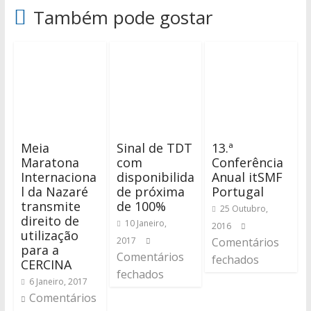
Também pode gostar
Meia
Sinal de TDT
13.ª
Maratona
com
Conferência
Internaciona
disponibilida
Anual itSMF
l da Nazaré
de próxima
Portugal
transmite
de 100%
25 Outubro,
direito de
10 Janeiro,
2016
utilização
2017
Comentários
para a
Comentários
fechados
CERCINA
fechados
6 Janeiro, 2017
Comentários