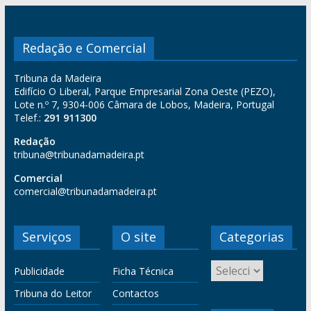
Redação e Comercial
Tribuna da Madeira
Edifício O Liberal, Parque Empresarial Zona Oeste (PEZO),
Lote n.º 7, 9304-006 Câmara de Lobos, Madeira, Portugal
Telef.:
291 911300
Redação
tribuna@tribunadamadeira.pt
Comercial
comercial@tribunadamadeira.pt
Serviços
O site
Categorias
Publicidade
Ficha Técnica
Tribuna do Leitor
Contactos