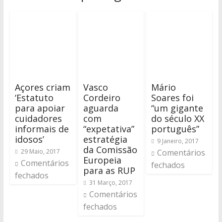
Açores criam
Vasco
Mário
‘Estatuto
Cordeiro
Soares foi
para apoiar
aguarda
“um gigante
cuidadores
com
do século XX
informais de
“expetativa”
português”
idosos’
estratégia
9 Janeiro, 2017
da Comissão
29 Maio, 2017
Comentários
Europeia
Comentários
fechados
para as RUP
fechados
31 Março, 2017
Comentários
fechados