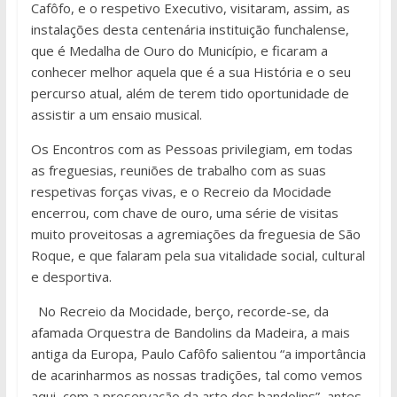
Cafôfo, e o respetivo Executivo, visitaram, assim, as
instalações desta centenária instituição funchalense,
que é Medalha de Ouro do Município, e ficaram a
conhecer melhor aquela que é a sua História e o seu
percurso atual, além de terem tido oportunidade de
assistir a um ensaio musical.
Os Encontros com as Pessoas privilegiam, em todas
as freguesias, reuniões de trabalho com as suas
respetivas forças vivas, e o Recreio da Mocidade
encerrou, com chave de ouro, uma série de visitas
muito proveitosas a agremiações da freguesia de São
Roque, e que falaram pela sua vitalidade social, cultural
e desportiva.
No Recreio da Mocidade, berço, recorde-se, da
afamada Orquestra de Bandolins da Madeira, a mais
antiga da Europa, Paulo Cafôfo salientou “a importância
de acarinharmos as nossas tradições, tal como vemos
aqui, com a preservação da arte dos bandolins”, antes