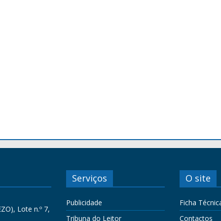
Serviços
O site
Publicidade
Ficha Técnic
ZO), Lote n.º 7,
Tribuna do Leitor
Contactos