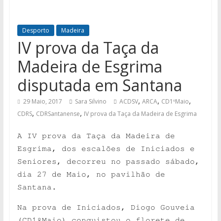
Desporto
Madeira
IV prova da Taça da
Madeira de Esgrima
disputada em Santana
,
,
,
29 Maio, 2017
Sara Silvino
ACDSV
ARCA
CD1ºMaio
,
,
CDRS
CDRSantanense
IV prova da Taça da Madeira de Esgrima
A IV prova da Taça da Madeira de
Esgrima, dos escalões de Iniciados e
Seniores, decorreu no passado sábado,
dia 27 de Maio, no pavilhão de
Santana.
Na prova de Iniciados, Diogo Gouveia
(CD1ºMaio) conquistou o florete de