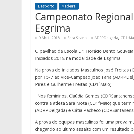
Desporto
Madeira
Campeonato Regional 
Esgrima
,
9 Abril, 2018
Sara Silvino
ADRPDelgada
CD1ºMa
O pavilhão da Escola Dr. Horácio Bento Gouvei
Iniciados 2018 na modalidade de Esgrima.
Na prova de Iniciados Masculinos José Freitas 
por 15-7 ao Vice-Campeão João Faria (ADRPDelga
Pires e Guilherme Freitas (CD1ºMaio).
Nos femininos, Claúdia Gomes (CDRSantanense) 
contra a atleta Sara Mota (CD1ºMaio) que termi
(ADRPDelgada) e Cátia Pacheco (CDRSantanens
A prova de equipas masculinas foi uma prova 
chegando ao último assalto com um resultado po