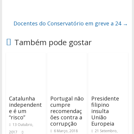
Docentes do Conservatório em greve a 24
→
Também pode gostar
Catalunha
Portugal não
Presidente
independent
cumpre
filipino
e é um
recomendaç
insulta
“risco”
ões contra a
União
corrupção
Europeia
13 Outubro,
6 Março, 2018
21 Setembro,
2017