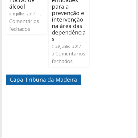
nocivo de
entidades
álcool
para a
prevenção e
8 Julho, 2017
intervenção
Comentários
na área das
fechados
dependência
s
29 Junho, 2017
Comentários
fechados
Capa Tribuna da Madeira