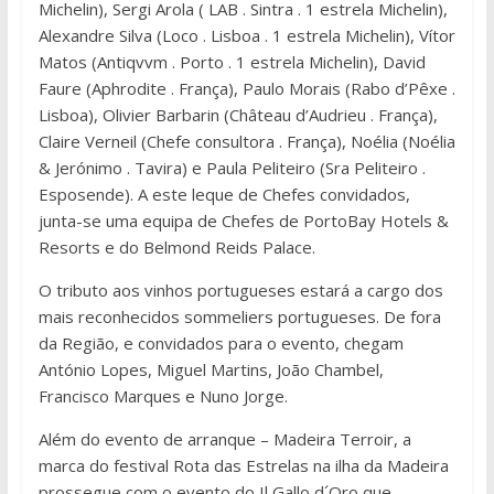
Michelin), Sergi Arola ( LAB . Sintra . 1 estrela Michelin),
Alexandre Silva (Loco . Lisboa . 1 estrela Michelin), Vítor
Matos (Antiqvvm . Porto . 1 estrela Michelin), David
Faure (Aphrodite . França), Paulo Morais (Rabo d’Pêxe .
Lisboa), Olivier Barbarin (Château d’Audrieu . França),
Claire Verneil (Chefe consultora . França), Noélia (Noélia
& Jerónimo . Tavira) e Paula Peliteiro (Sra Peliteiro .
Esposende). A este leque de Chefes convidados,
junta-se uma equipa de Chefes de PortoBay Hotels &
Resorts e do Belmond Reids Palace.
O tributo aos vinhos portugueses estará a cargo dos
mais reconhecidos sommeliers portugueses. De fora
da Região, e convidados para o evento, chegam
António Lopes, Miguel Martins, João Chambel,
Francisco Marques e Nuno Jorge.
Além do evento de arranque – Madeira Terroir, a
marca do festival Rota das Estrelas na ilha da Madeira
prossegue com o evento do Il Gallo d´Oro que