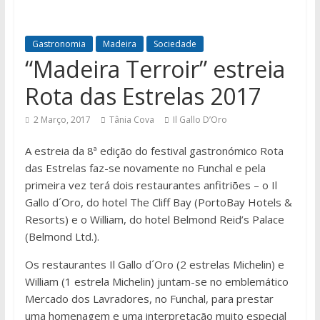
Gastronomia
Madeira
Sociedade
“Madeira Terroir” estreia
Rota das Estrelas 2017
2 Março, 2017
Tânia Cova
Il Gallo D’Oro
A estreia da 8ª edição do festival gastronómico Rota
das Estrelas faz-se novamente no Funchal e pela
primeira vez terá dois restaurantes anfitriões – o Il
Gallo d´Oro, do hotel The Cliff Bay (PortoBay Hotels &
Resorts) e o William, do hotel Belmond Reid’s Palace
(Belmond Ltd.).
Os restaurantes Il Gallo d´Oro (2 estrelas Michelin) e
William (1 estrela Michelin) juntam-se no emblemático
Mercado dos Lavradores, no Funchal, para prestar
uma homenagem e uma interpretação muito especial