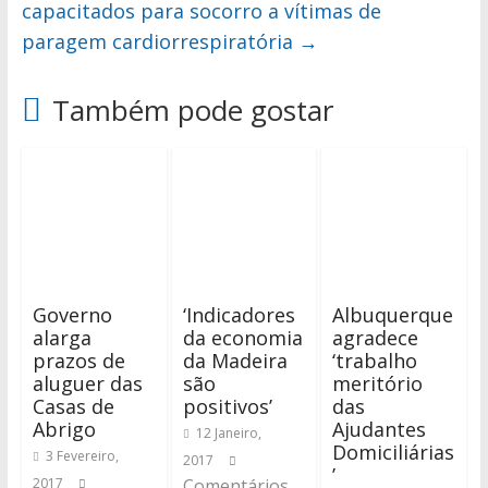
capacitados para socorro a vítimas de
paragem cardiorrespiratória
→
Também pode gostar
Governo
‘Indicadores
Albuquerque
alarga
da economia
agradece
prazos de
da Madeira
‘trabalho
aluguer das
são
meritório
Casas de
positivos’
das
Abrigo
Ajudantes
12 Janeiro,
Domiciliárias
3 Fevereiro,
2017
’
2017
Comentários