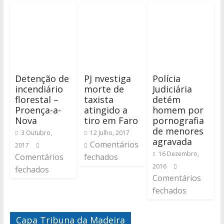
Detenção de
PJ nvestiga
Polícia
incendiário
morte de
Judiciária
florestal –
taxista
detém
Proença-a-
atingido a
homem por
Nova
tiro em Faro
pornografia
de menores
3 Outubro,
12 Julho, 2017
agravada
Comentários
2017
16 Dezembro,
Comentários
fechados
2016
fechados
Comentários
fechados
Capa Tribuna da Madeira