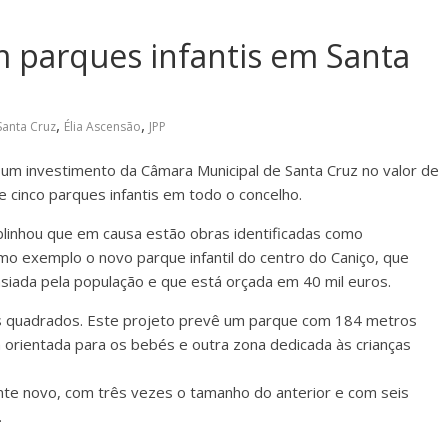
m parques infantis em Santa
,
,
Santa Cruz
Élia Ascensão
JPP
 um investimento da Câmara Municipal de Santa Cruz no valor de
e cinco parques infantis em todo o concelho.
ublinhou que em causa estão obras identificadas como
omo exemplo o novo parque infantil do centro do Caniço, que
nsiada pela população e que está orçada em 40 mil euros.
s quadrados. Este projeto prevê um parque com 184 metros
 orientada para os bebés e outra zona dedicada às crianças
e novo, com três vezes o tamanho do anterior e com seis
.