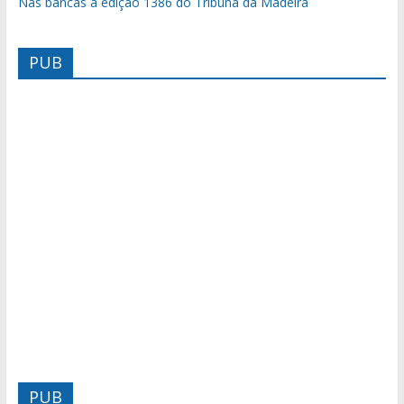
Nas bancas a edição 1386 do Tribuna da Madeira
PUB
PUB