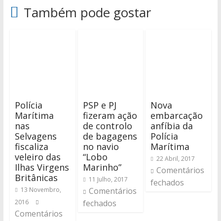
Também pode gostar
Polícia
PSP e PJ
Nova
Marítima
fizeram ação
embarcação
nas
de controlo
anfíbia da
Selvagens
de bagagens
Polícia
fiscaliza
no navio
Marítima
veleiro das
“Lobo
22 Abril, 2017
Ilhas Virgens
Marinho”
Comentários
Britânicas
11 Julho, 2017
fechados
13 Novembro,
Comentários
2016
fechados
Comentários