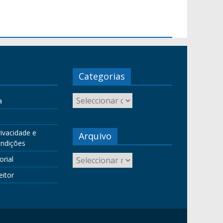
Categorias
a
rivacidade e
Arquivo
ndições
orial
eitor