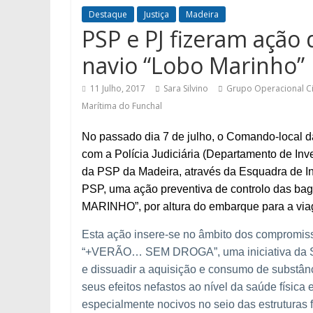
Destaque
Justiça
Madeira
PSP e PJ fizeram ação
navio “Lobo Marinho”
11 Julho, 2017
Sara Silvino
Grupo Operacional Ci
Marítima do Funchal
No passado dia 7 de julho, o Comando-local d
com a Polícia Judiciária (Departamento de In
da PSP da Madeira, através da Esquadra de In
PSP, uma ação preventiva de controlo das ba
MARINHO”, por altura do embarque para a via
Esta ação insere-se no âmbito dos compromiss
“+VERÃO… SEM DROGA”, uma iniciativa da Secr
e dissuadir a aquisição e consumo de substânc
seus efeitos nefastos ao nível da saúde física
especialmente nocivos no seio das estruturas f