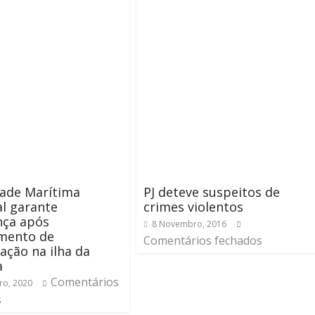
dade Marítima
PJ deteve suspeitos de
l garante
crimes violentos
nça após
8 Novembro, 2016
mento de
Comentários fechados
ção na ilha da
a
Comentários
ro, 2020
s