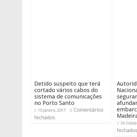
Detido suspeito que terá
Autori
cortado vários cabos do
Naciona
sistema de comunicações
segura
no Porto Santo
afunda
embarca
Comentários
10 Janeiro, 2017
Madeir
fechados
30 Outub
fechado