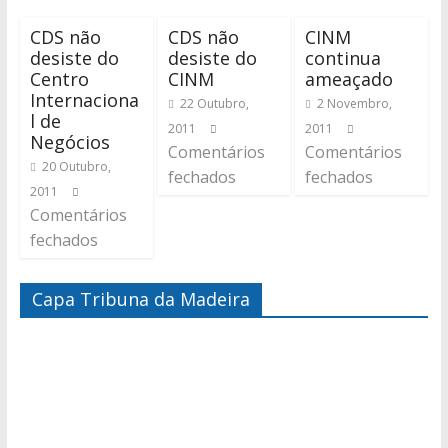
CDS não
CDS não
CINM
desiste do
desiste do
continua
Centro
CINM
ameaçado
Internaciona
22 Outubro,
2 Novembro,
l de
2011
2011
Negócios
Comentários
Comentários
20 Outubro,
fechados
fechados
2011
Comentários
fechados
Capa Tribuna da Madeira