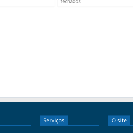
s
fechados
Serviços
O site