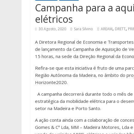
Campanha para a aqui
elétricos
,
,
30 Agosto, 2020
Sara Silvino
AREAM
DRETT
PR
A Diretora Regional de Economia e Transportes 
de lançamento da Campanha de Aquisição de Veí
15 horas, na sede da Direção Regional da Econo
Refira-se que esta iniciativa é fruto de uma p
Região Autónoma da Madeira, no âmbito do proj
Horizonte2020.
A campanha decorrerá durante todo o mês de se
estratégica da mobilidade elétrica para o dese
setor na Madeira e Porto Santo.
A ação conta ainda com a colaboração de conc
Gomes & Cª Lda, MM – Madeira Motores, Lda e a