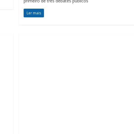
primeiro de três debates públicos
Ler mais