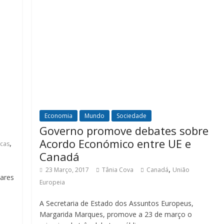
Economia
Mundo
Sociedade
Governo promove debates sobre
Acordo Económico entre UE e
,
icas
Canadá
,
23 Março, 2017
Tânia Cova
Canadá
União
iares
Europeia
A Secretaria de Estado dos Assuntos Europeus,
Margarida Marques, promove a 23 de março o