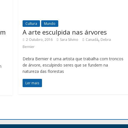
Cultura
Mundo
om
A arte esculpida nas árvores
,
2 Outubro, 2016
Sara Silvino
Canadá
Debra
Bernier
Debra Bernier é uma artista que trabalha com troncos
de árvore, esculpindo seres que se fundem na
m
natureza das florestas
Ler mais