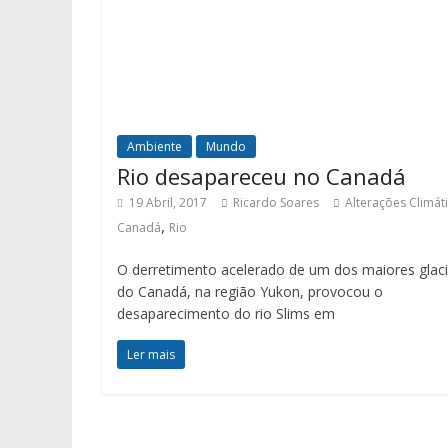
Ambiente
Mundo
Rio desapareceu no Canadá
19 Abril, 2017
Ricardo Soares
Alterações Climát
,
Canadá
Rio
O derretimento acelerado de um dos maiores glac
do Canadá, na região Yukon, provocou o
desaparecimento do rio Slims em
Ler mais