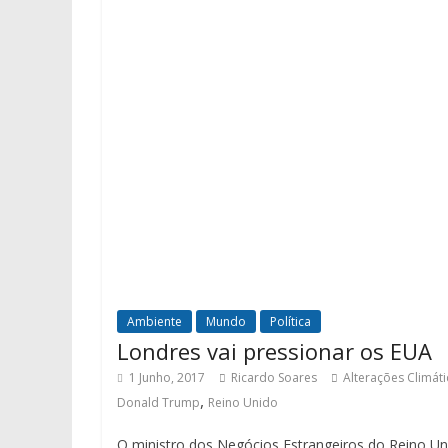
Ambiente
Mundo
Política
Londres vai pressionar os EUA
1 Junho, 2017
Ricardo Soares
Alterações Climáti
,
Donald Trump
Reino Unido
O ministro dos Negócios Estrangeiros do Reino Un