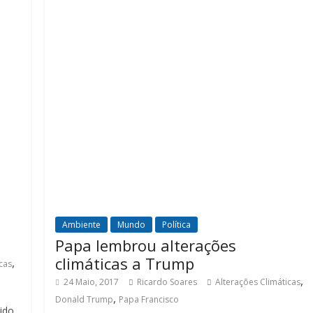
Ambiente
Mundo
Política
Papa lembrou alterações
climáticas a Trump
,
cas
,
24 Maio, 2017
Ricardo Soares
Alterações Climáticas
,
Donald Trump
Papa Francisco
ido,