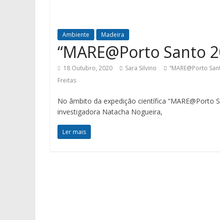
Ambiente
Madeira
“MARE@Porto Santo 2
18 Outubro, 2020
Sara Silvino
“MARE@Porto Sant
Freitas
No âmbito da expedição científica “MARE@Porto San
investigadora Natacha Nogueira,
Ler mais