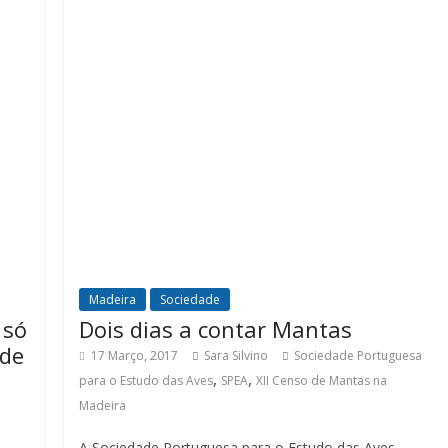
Madeira
Sociedade
 só
Dois dias a contar Mantas
 de
17 Março, 2017
Sara Silvino
Sociedade Portuguesa
,
,
para o Estudo das Aves
SPEA
XII Censo de Mantas na
Madeira
A Sociedade Portuguesa para o Estudo das Aves