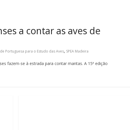
ses a contar as aves de
,
de Portuguesa para o Estudo das Aves
SPEA Madeira
nses fazem-se à estrada para contar mantas. A 15ª edição