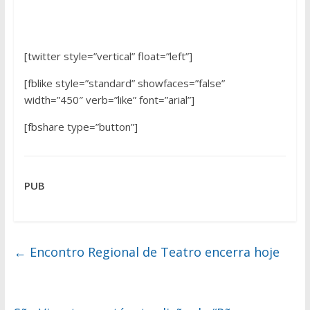
[twitter style=”vertical” float=”left”]
[fblike style=”standard” showfaces=”false”
width=”450″ verb=”like” font=”arial”]
[fbshare type=”button”]
PUB
←
Encontro Regional de Teatro encerra hoje