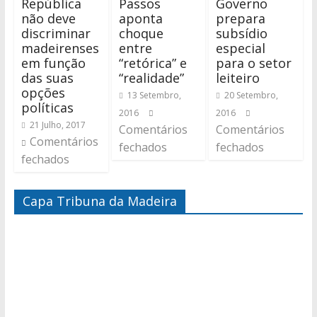
República
Passos
Governo
não deve
aponta
prepara
discriminar
choque
subsídio
madeirenses
entre
especial
em função
“retórica” e
para o setor
das suas
“realidade”
leiteiro
opções
13 Setembro,
20 Setembro,
políticas
2016
2016
21 Julho, 2017
Comentários
Comentários
Comentários
fechados
fechados
fechados
Capa Tribuna da Madeira