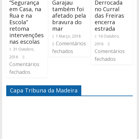
“Segurança
Garajau
Derrocada
em Casa, na
também foi
no Curral
Rua e na
afetado pela
das Freiras
Escola”
bravura do
encerra
retoma
mar
estrada
intervenções
1 Março, 2018
16 Outubro,
nas escolas
Comentários
2016
31 Outubro,
fechados
Comentários
2016
fechados
Comentários
fechados
Capa Tribuna da Madeira