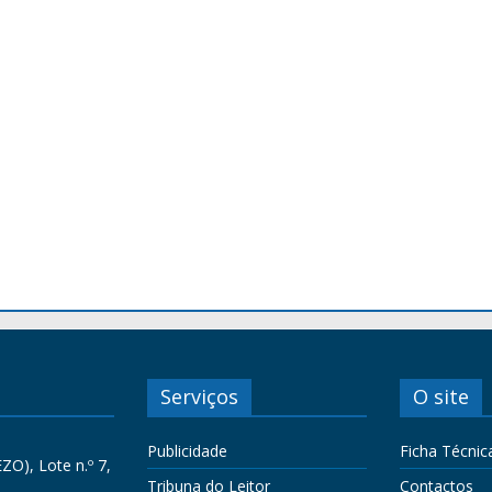
Serviços
O site
Publicidade
Ficha Técnic
ZO), Lote n.º 7,
Tribuna do Leitor
Contactos