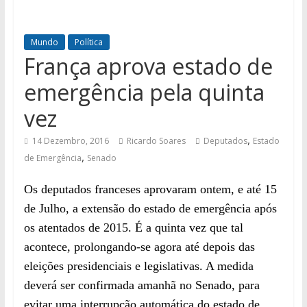
Mundo
Política
França aprova estado de
emergência pela quinta
vez
,
14 Dezembro, 2016
Ricardo Soares
Deputados
Estado
,
de Emergência
Senado
Os deputados franceses aprovaram
ontem, e até 15
de Julho,
a extensão do estado de emergência após
os atentados de 2015.
É a quinta vez que tal
acontece, prolongando-se agora
até depois das
eleições presidenciais e legislativas.
A medida
deverá ser confirmad
a amanhã no
Senado,
para
evitar uma interrupção automática do estado de