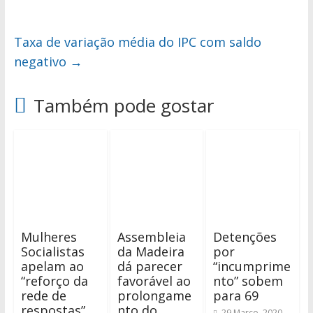
Taxa de variação média do IPC com saldo
negativo
→
Também pode gostar
Mulheres
Assembleia
Detenções
Socialistas
da Madeira
por
apelam ao
dá parecer
“incumprime
“reforço da
favorável ao
nto” sobem
rede de
prolongame
para 69
respostas”
nto do
29 Março, 2020