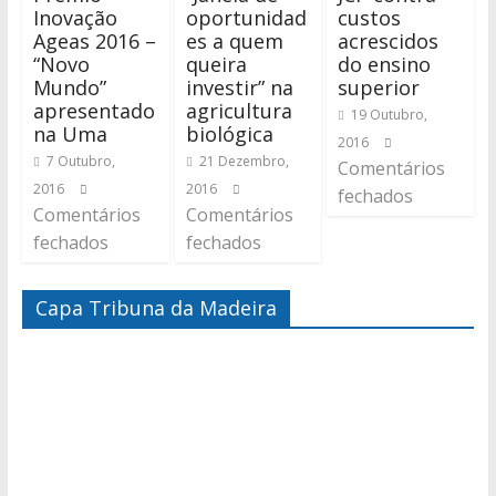
Inovação
oportunidad
custos
Ageas 2016 –
es a quem
acrescidos
“Novo
queira
do ensino
Mundo”
investir” na
superior
apresentado
agricultura
19 Outubro,
na Uma
biológica
2016
7 Outubro,
21 Dezembro,
Comentários
2016
2016
fechados
Comentários
Comentários
fechados
fechados
Capa Tribuna da Madeira