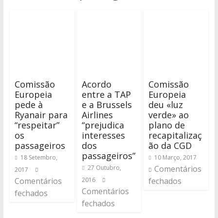
Comissão
Acordo
Comissão
Europeia
entre a TAP
Europeia
pede à
e a Brussels
deu «luz
Ryanair para
Airlines
verde» ao
“respeitar”
“prejudica
plano de
os
interesses
recapitalizaç
passageiros
dos
ão da CGD
passageiros”
18 Setembro,
10 Março, 2017
27 Outubro,
Comentários
2017
Comentários
2016
fechados
Comentários
fechados
fechados