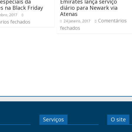
 especiais da
Emirates lança serviço
s na Black Friday
diário para Newark via
Atenas
bro, 2017
Comentários
rios fechados
24 Janeiro, 2017
fechados
Serviços
O site