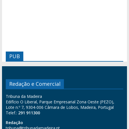
PUB
Redação e Comercial
Tribuna da Madeira
Edifício O Liberal, Parque Empresarial Zona Oeste (PEZO),
Lote n.º 7, 9304-006 Câmara de Lobos, Madeira, Portugal
Telef.:
291 911300
Redação
tribuna@tribunadamadeira.pt